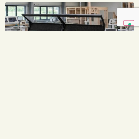
F 800
La scelta perfetta per la piccola falegnameria moderna.
Alla tecnologia a doppia vaschetta si unisce anche il
gruppo arrotondatore servo…