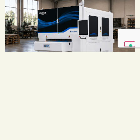
SAF1300B-6
La calibratrice – levigatrice SAF1300B-6 è una macchina
da linea, con testa mobile e piano fisso, caratterizzata da
una composizione…