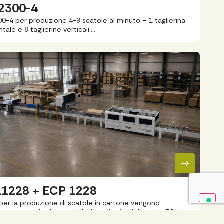
2300-4
0-4 per produzione 4-9 scatole al minuto – 1 taglierina
ntale e 8 taglierine verticali….
1228 + ECP 1228
per la produzione di scatole in cartone vengono
zate partendo da una delle fustellatrici della serie EC in
amento…