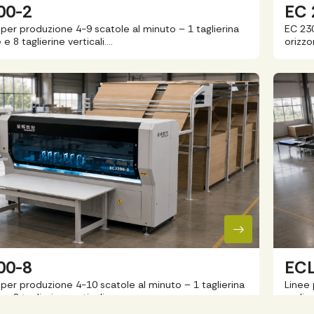
00-2
EC 
per produzione 4-9 scatole al minuto – 1 taglierina
EC 230
 e 8 taglierine verticali….
orizzo
00-8
ECL
per produzione 4-10 scatole al minuto – 1 taglierina
Linee 
 e 8 taglierine verticali ….
realiz
abbin