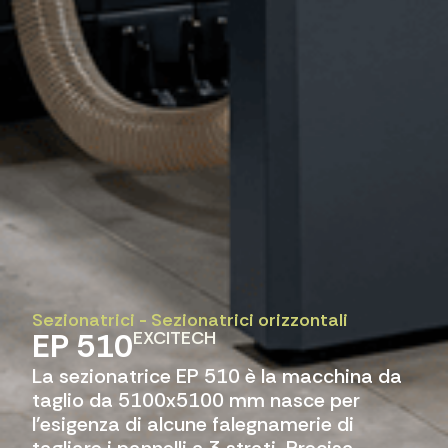
Sezionatrici
-
Sezionatrici orizzontali
EP 510
EXCITECH
La sezionatrice EP 510 è la macchina da
taglio da 5100x5100 mm nasce per
l'esigenza di alcune falegnamerie di
tagliare i pannelli a 3 strati. Precisa,