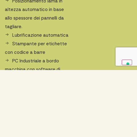
Posizionamento lama in
altezza automatico in base
allo spessore dei pannelli da
tagliare.
Lubrificazione automatica
Stampante per etichette
con codice a barre
PC Industriale a bordo
macchina con software di
ottimizzatore di taglio
Licenza da ufficio per
ottimizzatore di taglio
Reti di Protezione
Peso macchina circa
8500 kg
Richiedi un preventivo