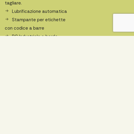
tagliare.
Lubrificazione automatica
Stampante per etichette
con codice a barre
PC Industriale a bordo
macchina con software di
ottimizzatore di taglio
Licenza da ufficio per
ottimizzatore di taglio
Reti di Protezione
Richiedi un preventivo