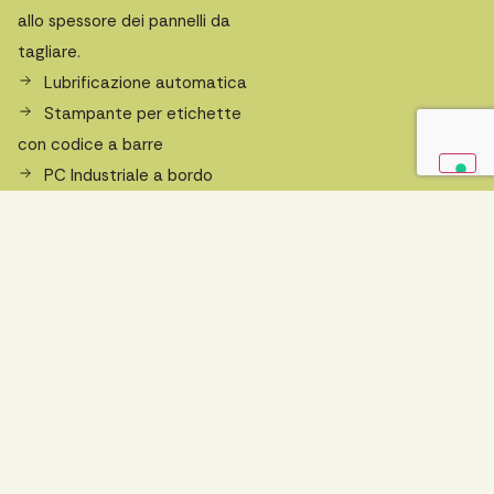
allo spessore dei pannelli da
tagliare.
Lubrificazione automatica
Stampante per etichette
con codice a barre
PC Industriale a bordo
macchina con software di
ottimizzatore di taglio
Licenza da ufficio per
ottimizzatore di taglio
Reti di Protezione
Richiedi un preventivo