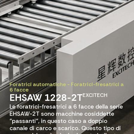
Foratrici automatiche
-
Foratrici-fresatrici a
6 facce
EHSAW 1228-2T
EXCITECH
Le foratrici-fresatrici a 6 facce della serie
EHSAW-2T sono macchine cosiddette
"passanti", in questo caso a doppio
canale di carco e scarico. Questo tipo di