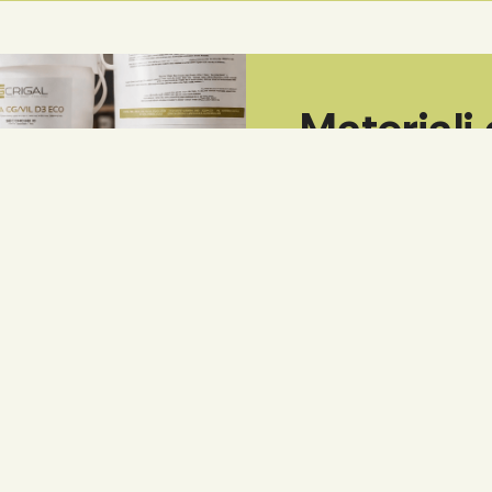
Materiali
Tutto ciò che ti se
Oltre ai macchinari, Cri
consumo per la lavorazio
selezionati per garantire
Accedi al catalogo e ric
Vai al catalogo prodotti