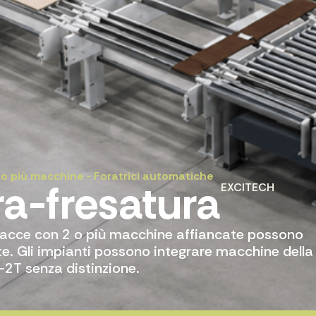
2 o più macchine
-
Foratrici automatiche
ra-fresatura
EXCITECH
6 facce con 2 o più macchine affiancate possono
nte. Gli impianti possono integrare macchine della
2T senza distinzione.