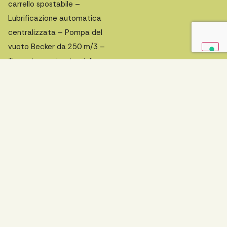
carrello spostabile –
Lubrificazione automatica
centralizzata – Pompa del
vuoto Becker da 250 m/3 –
Tappeto scarico trucioli
integrato nel basamento –
Reti di protezione –
Fotocellule di protezione
Richiedi un preventivo