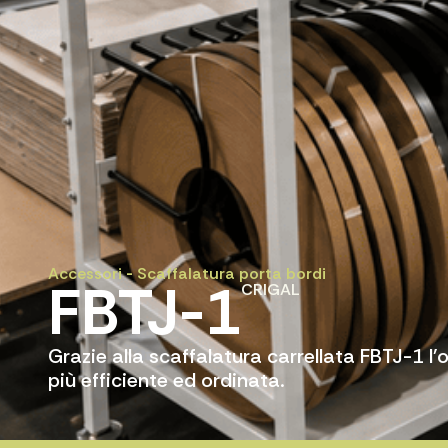
Accessori
-
Scaffalatura porta bordi
FBTJ-1
CRIGAL
Grazie alla scaffalatura carrellata FBTJ-1 l
più efficiente ed ordinata.