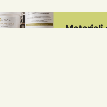
Materiali
Tutto ciò che ti se
Oltre ai macchinari, Cri
consumo per la lavorazio
selezionati per garantire
Accedi al catalogo e ric
Vai al catalogo prodotti