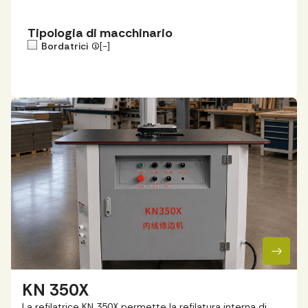
Tipologia di macchinario
Bordatrici
(1)
[-]
KN 350X
La refilatrice KN 350X permette la refilatura interna di