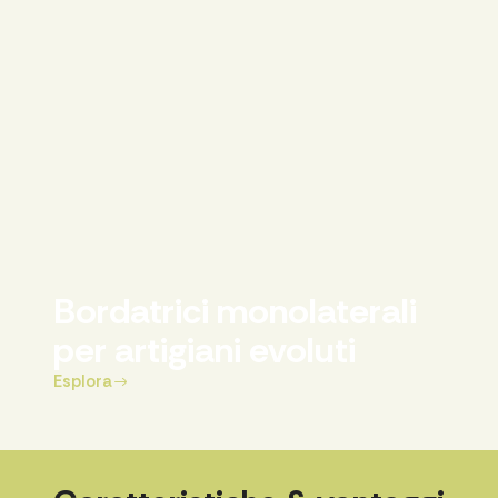
Bordatrici monolaterali
per artigiani evoluti
Esplora