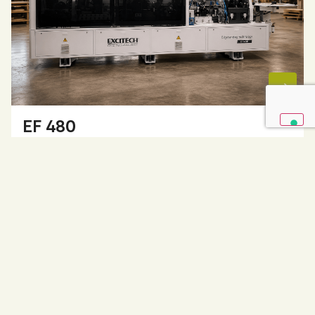
EF 480
La bordatrice EF 480 è la macchina ideale per l’artigiano
evoluto con problemi di spazio ed esigenze di finitura
elevate….